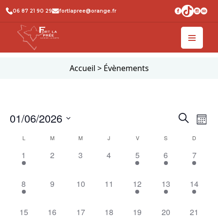
06 87 21 90 29
fortlapree@orange.fr
Accueil
>
Évènements
Recher
Na
01/06/2026
Recherche
Mois
de
et
Sélectionnez
Calendrier
L
M
M
J
V
S
D
vu
une
naviga
de
1
0
0
0
1
1
1
date.
1
2
3
4
5
6
7
Év
de
évènement,
évènement,
évènement,
évènement,
évènement,
évènement,
évènem
Évènements
vues
1
0
0
0
1
1
1
8
9
10
11
12
13
14
Évène
évènement,
évènement,
évènement,
évènement,
évènement,
évènement,
évèneme
1
0
0
0
1
1
1
15
16
17
18
19
20
21