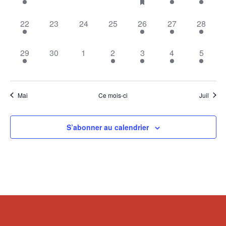
évènement,
évènement,
évènement,
évènement,
évènement,
évènement,
évèneme
1
0
0
0
1
1
1
22
23
24
25
26
27
28
évènement,
évènement,
évènement,
évènement,
évènement,
évènement,
évèneme
1
0
0
1
1
1
1
29
30
1
2
3
4
5
évènement,
évènement,
évènement,
évènement,
évènement,
évènement,
évènem
Mai
Ce mois-ci
Juil
S’abonner au calendrier