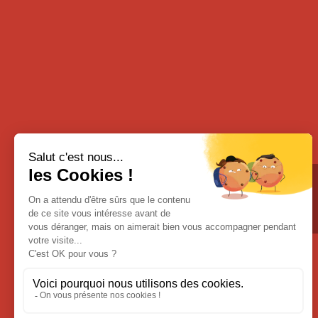
Email :
fortlapree@orange.fr
Soyez informés
de toutes nos nouveautés