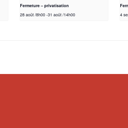
Fermeture – privatisation
Ferm
28 août /8h00
-
31 août /14h00
4 s