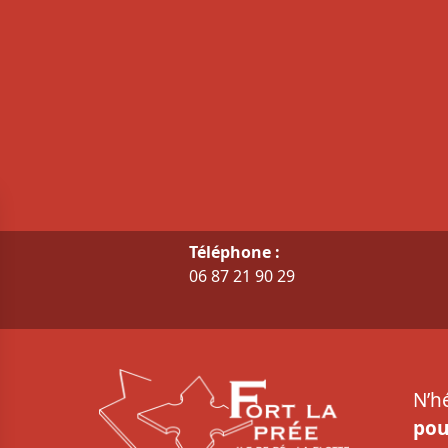
Téléphone :
06 87 21 90 29
N’h
pou