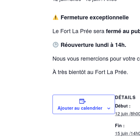
Fermeture exceptionnelle
Le Fort La Prée sera
fermé au pub
Réouverture lundi à 14h.
Nous vous remercions pour votre co
À très bientôt au Fort La Prée.
DÉTAILS
Début :
Ajouter au calendrier
12 juin /8h0
Fin :
15 juin /14h