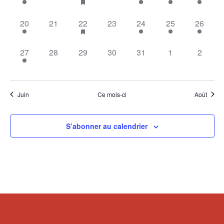
évènement,
évènement,
évènement,
évènement,
évènement,
évènement,
évèneme
1
0
1
0
1
1
1
20
21
22
23
24
25
26
évènement,
évènement,
évènement,
évènement,
évènement,
évènement,
évèneme
1
0
0
0
0
0
0
27
28
29
30
31
1
2
évènement,
évènement,
évènement,
évènement,
évènement,
évènement,
évènem
Juin
Ce mois-ci
Août
S’abonner au calendrier