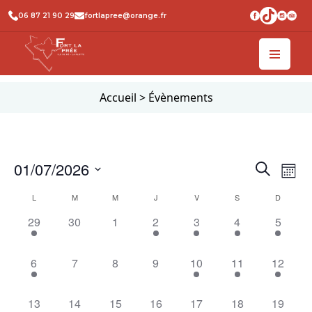
06 87 21 90 29
fortlapree@orange.fr
Accueil
>
Évènements
Recher
Na
01/07/2026
Recherche
Mois
de
et
Sélectionnez
Calendrier
L
M
M
J
V
S
D
vu
une
naviga
de
1
0
0
1
1
1
1
date.
29
30
1
2
3
4
5
Év
de
évènement,
évènement,
évènement,
évènement,
évènement,
évènement,
évènem
Évènements
vues
1
0
0
0
1
1
1
6
7
8
9
10
11
12
Évène
évènement,
évènement,
évènement,
évènement,
évènement,
évènement,
évèneme
1
0
1
0
1
1
1
13
14
15
16
17
18
19