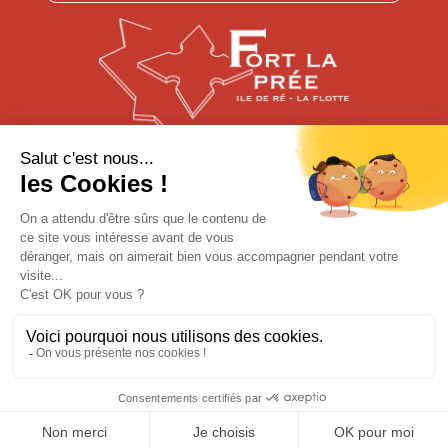
N’hésitez pas à nous contacter
pour toute question
CONTACTEZ-NOUS
Plan du site
Mentions légales
Charentes Tourisme © 2026 fort-la-pree. Tous droits
réservés. Développé par
l'agence web Kwantic
.