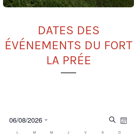
DATES DES
ÉVÉNEMENTS DU FORT
LA PRÉE
Recherc
Nav
06/08/2026
Recherche
Mois
de
et
Sélectionnez
Calendrier
L
M
M
J
V
S
D
vue
une