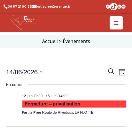
06 87 21 90 29
fortlapree@orange.fr
Accueil
>
Évènements
Recher
Na
14/06/2026
Recherche
Jour
de
et
Sélectionnez
En cours
vu
une
naviga
date.
Év
de
12 juin /8h00
-
15 juin /14h00
Fermeture – privatisation
vues
Fort la Prée
Route de Rivedoux, LA FLOTTE
Évène