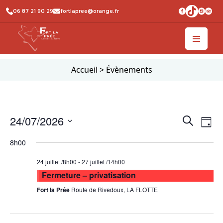
06 87 21 90 29
fortlapree@orange.fr
Accueil
>
Évènements
Recher
Na
24/07/2026
Recherche
Jour
de
et
Sélectionnez
8h00
vu
une
naviga
date.
Év
de
24 juillet /8h00
-
27 juillet /14h00
Fermeture – privatisation
vues
Fort la Prée
Route de Rivedoux, LA FLOTTE
Évène