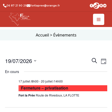
06 87 21 90 29
fortlapree@orange.fr
Accueil
>
Évènements
Recher
Na
19/07/2026
Recherche
Jour
de
et
Sélectionnez
En cours
vu
une
naviga
date.
Év
de
17 juillet /8h00
-
20 juillet /14h00
Fermeture – privatisation
vues
Fort la Prée
Route de Rivedoux, LA FLOTTE
Évène