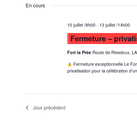
vues
mot-
une
En cours
clé.
date.
Évènements
10 juillet /8h00
-
13 juillet /14h00
Fermeture – privati
Fort la Prée
Route de Rivedoux, L
Fermeture exceptionnelle Le For
privatisation pour la célébration d’
Jour précédent