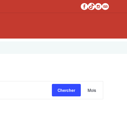
Navigati
Chercher
Mois
de
vues
Évèneme