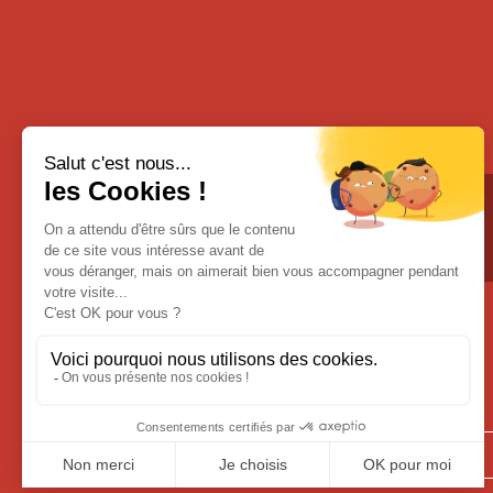
Email :
fortlapree@orange.fr
Soyez informés
de toutes nos nouveautés