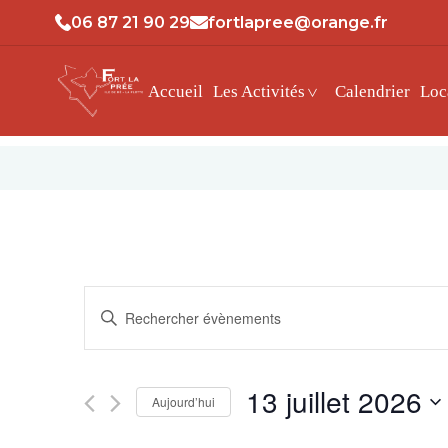
06 87 21 90 29
fortlapree@orange.fr
Accueil
Les Activités
Calendrier
Loc
Recherche
Saisir
et
mot-
clé.
navigation
Rechercher
13 juillet 2026
Aujourd’hui
Évènements
de
par
Sélectionnez