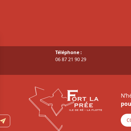
Téléphone :
06 87 21 90 29
N’h
pou
C