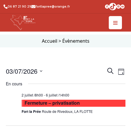
06 87 21 90 29
fortlapree@orange.fr
Accueil
>
Évènements
Recher
Na
03/07/2026
Recherche
Jour
de
et
Sélectionnez
En cours
vu
une
naviga
date.
Év
de
2 juillet /8h00
-
6 juillet /14h00
Fermeture – privatisation
vues
Fort la Prée
Route de Rivedoux, LA FLOTTE
Évène