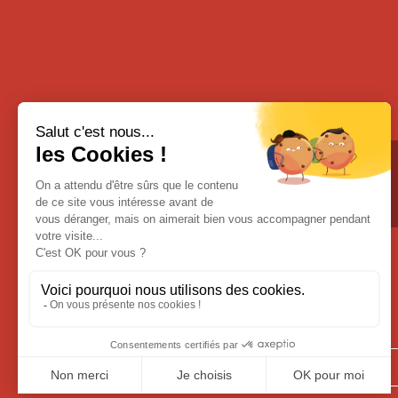
Email :
fortlapree@orange.fr
Soyez informés
de toutes nos nouveautés