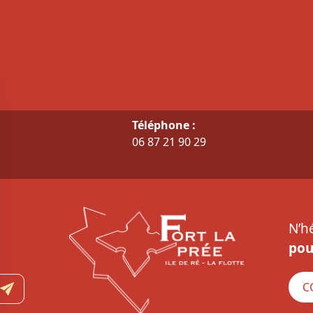
Téléphone :
06 87 21 90 29
N’h
pou
C