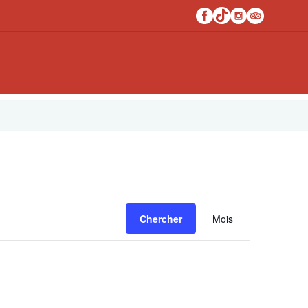
Navigati
Chercher
Mois
de
vues
Évèneme