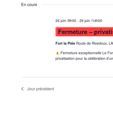
vues
mot-
une
En cours
clé.
date.
Évènements
26 juin /8h00
-
29 juin /14h00
Fermeture – privati
Fort la Prée
Route de Rivedoux, L
Fermeture exceptionnelle Le For
privatisation pour la célébration d’
Jour précédent