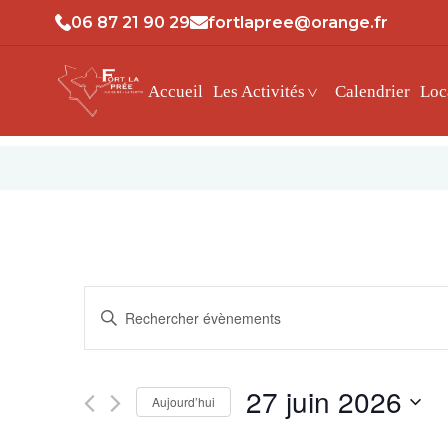
06 87 21 90 29
fortlapree@orange.fr
Accueil
Les Activités
Calendrier
Loc
Recherche
Saisir
et
mot-
clé.
navigation
Rechercher
27 juin 2026
Aujourd’hui
Évènements
de
par
Sélectionnez