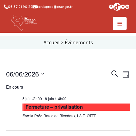
06 87 21 90 29
fortlapree@orange.fr
Accueil
>
Évènements
Recher
Na
06/06/2026
Recherche
Jour
de
et
Sélectionnez
En cours
vu
une
naviga
date.
Év
de
5 juin /8h00
-
8 juin /14h00
Fermeture – privatisation
vues
Fort la Prée
Route de Rivedoux, LA FLOTTE
Évène