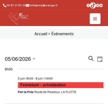
06 87 21 90 29
fortlapree@orange.fr
Accueil
>
Évènements
Recher
Na
05/06/2026
Recherche
Jour
de
et
Sélectionnez
8h00
vu
une
naviga
date.
Év
de
5 juin /8h00
-
8 juin /14h00
Fermeture – privatisation
vues
Fort la Prée
Route de Rivedoux, LA FLOTTE
Évène