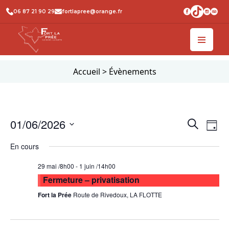
06 87 21 90 29
fortlapree@orange.fr
Accueil
>
Évènements
Recher
Na
01/06/2026
Recherche
Jour
de
et
Sélectionnez
En cours
vu
une
naviga
date.
Év
de
29 mai /8h00
-
1 juin /14h00
Fermeture – privatisation
vues
Fort la Prée
Route de Rivedoux, LA FLOTTE
Évène