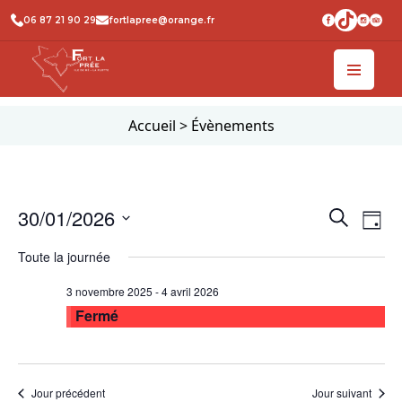
06 87 21 90 29
fortlapree@orange.fr
Accueil
>
Évènements
Recher
Na
30/01/2026
Recherche
Jour
de
et
Sélectionnez
Toute la journée
vu
une
naviga
date.
Év
de
3 novembre 2025
-
4 avril 2026
Fermé
vues
Évène
Jour précédent
Jour suivant