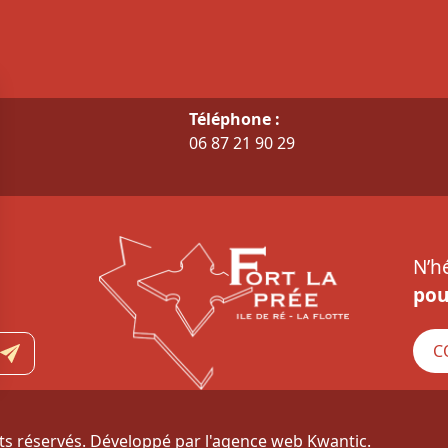
Téléphone :
06 87 21 90 29
N’h
pou
C
its réservés. Développé par
l'agence web Kwantic
.