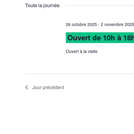
vues
mot-
une
Toute la journée
clé.
date.
Évènements
26 octobre 2025
-
2 novembre 202
Ouvert de 10h à 18
Ouvert à la visite
Jour précédent