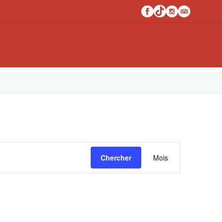
Navigati
Chercher
Mois
de
vues
Évèneme