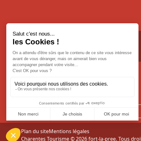
Email :
fortlapree@orange.fr
Soyez informés
de toutes nos nouveautés
Plan du site
Mentions légales
Charentes Tourisme © 2026 fort-la-pree. Tous dro