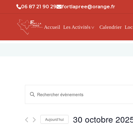
06 87 21 90 29
fortlapree@orange.fr
Accueil
Les Activités
Calendrier
Loc
Recherche
Saisir
et
mot-
clé.
navigation
Rechercher
30 octobre 202
Aujourd’hui
Évènements
de
par
Sélectionnez